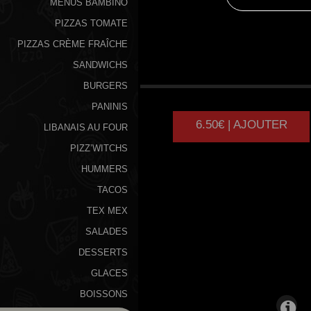
MENUS BAMBINO
PIZZAS TOMATE
PIZZAS CRÈME FRAÎCHE
SANDWICHS
NICOISE
BURGERS
PANINIS
6.50€ | AJOUTER
LIBANAIS AU FOUR
PIZZ’WITCHS
HUMMERS
TACOS
TEX MEX
SALADES
DESSERTS
GLACES
BOISSONS