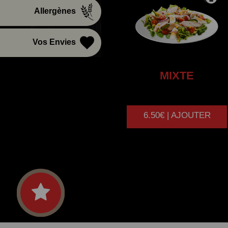
Allergènes
Vos Envies
MIXTE
6.50€ | AJOUTER