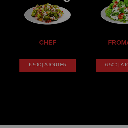
CHEF
FROM
6.50€ | AJOUTER
6.50€ | A