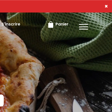
×
×
S'inscrire
Panier