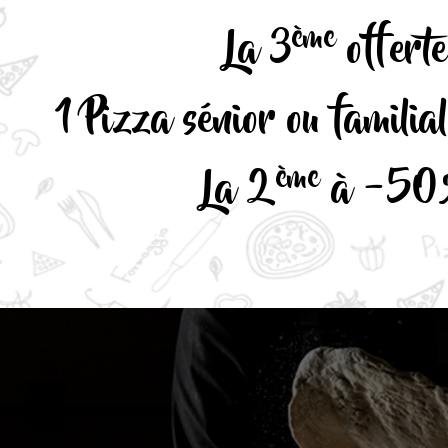
ème
La 3
offerte
1 Pizza sénior ou familia
ème
La 2
à -50