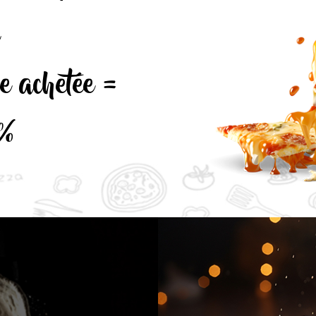
le achetée =
%