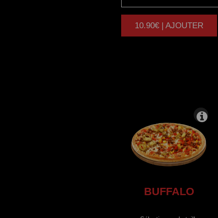
10.90€ | AJOUTER
|
BUFFALO