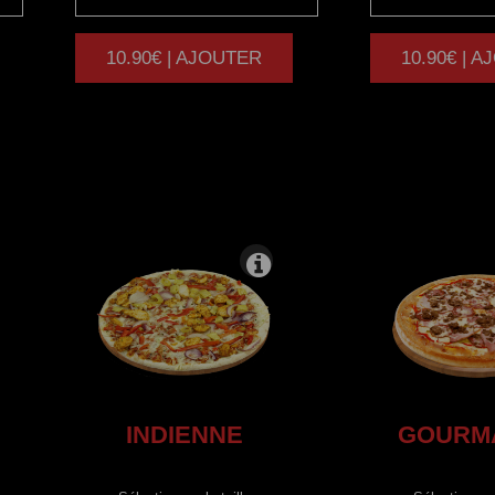
10.90€ | AJOUTER
10.90€ | 
|
INDIENNE
GOURM