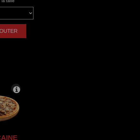
la taille
AJOUTER
|
AINE