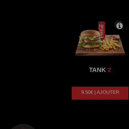
TANK
2
9.50€ | AJOUTER