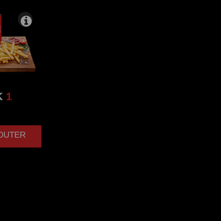
K
1
JOUTER