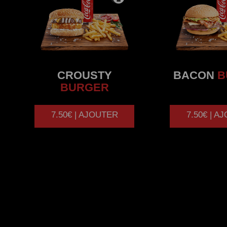
CROUSTY
BACON
B
BURGER
7.50€ | AJOUTER
7.50€ | A