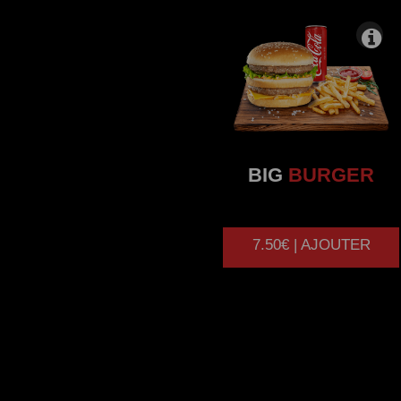
BIG
BURGER
7.50€ | AJOUTER