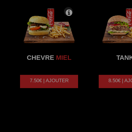
CHEVRE
MIEL
TAN
7.50€ | AJOUTER
8.50€ | A