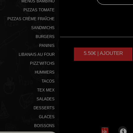
MENUS BAMBINO
PIZZAS TOMATE
PIZZAS CRÈME FRAÎCHE
SANDWICHS
CHEESE
BURGER
BURGERS
PANINIS
5.50€ | AJOUTER
LIBANAIS AU FOUR
PIZZ’WITCHS
HUMMERS
TACOS
TEX MEX
SALADES
DESSERTS
GLACES
BOISSONS