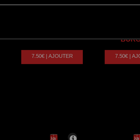
FISH
BURGER
CHIC
BUR
7.50€ | AJOUTER
7.50€ | A